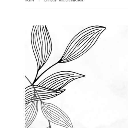
Home
Enrique Teófilo Safircada