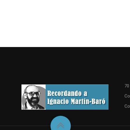
70
Co
Co