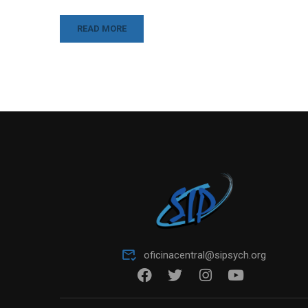
READ MORE
oficinacentral@sipsych.org