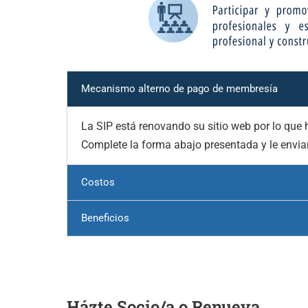
Mecanismo alterno de pago de membresía
La SIP está renovando su sitio web por lo qu
Complete la forma abajo presentada y le enviar
Costos
Beneficios
Házte Socio/a o Renueva