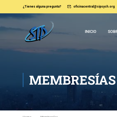
¿Tienes alguna pregunta?
oficinacentral@sipsych.org
INICIO
SOBR
MEMBRESÍAS