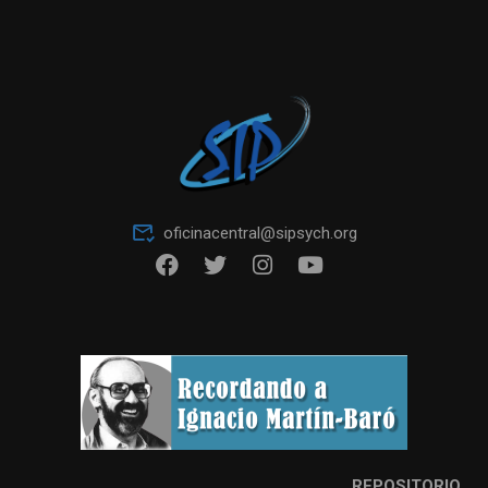
oficinacentral@sipsych.org
REPOSITORIO