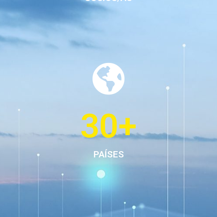
30
+
PAÍSES