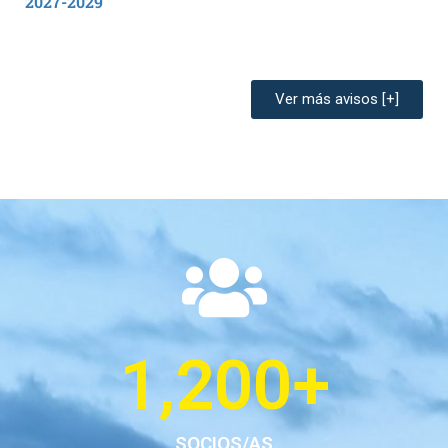
2027-2029
Enerio Rodríguez Arias
Ver más avisos [+]
1,200
+
SOCIOS/AS