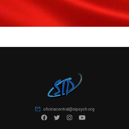
oficinacentral@sipsych.org